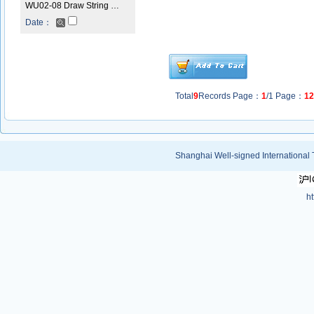
WU02-08 Draw String …
Date：
Total
9
Records Page：
1
/1 Page：
1
Shanghai Well-signed International 
ht