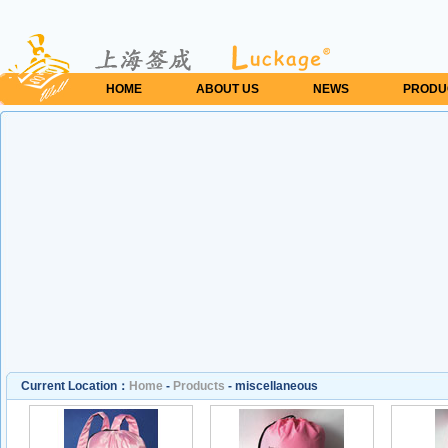
HOME
ABOUT US
NEWS
PRODU
Current Location：
Home
-
Products
-
miscellaneous