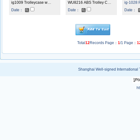
ig1009 Trolleycase w…
WU8216 ABS Trolley C…
ig-1028 
Date：
Date：
Date：
Total
12
Records Page：
1
/1 Page：
1
Shanghai Well-signed International 
ht