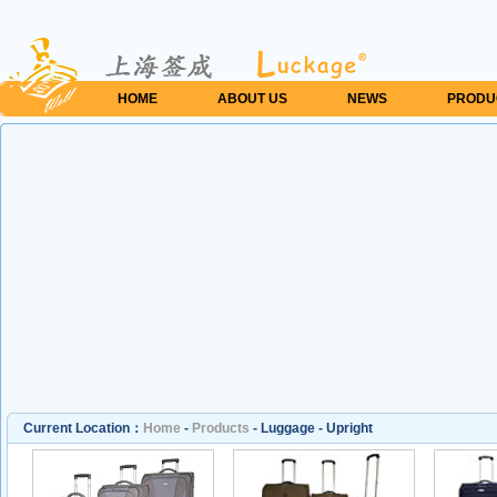
HOME
ABOUT US
NEWS
PRODU
Current Location：
Home
-
Products
-
Luggage
-
Upright